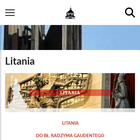
Przejdź
do
Główna
treści
nawigacja
Litania
LITANIA
DO BŁ. RADZYMA GAUDENTEGO