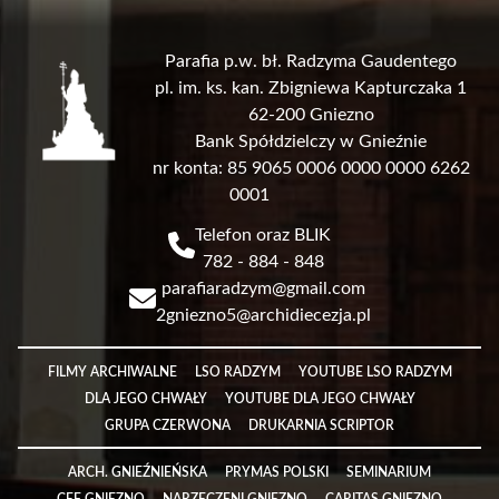
Parafia p.w. bł. Radzyma Gaudentego
pl. im. ks. kan. Zbigniewa Kapturczaka 1
62-200 Gniezno
Bank Spółdzielczy w Gnieźnie
nr konta: 85 9065 0006 0000 0000 6262
0001
Telefon oraz BLIK
782 - 884 - 848
parafiaradzym@gmail.com
2gniezno5@archidiecezja.pl
Link
FILMY ARCHIWALNE
LSO RADZYM
YOUTUBE LSO RADZYM
DLA JEGO CHWAŁY
YOUTUBE DLA JEGO CHWAŁY
GRUPA CZERWONA
DRUKARNIA SCRIPTOR
Link
ARCH. GNIEŹNIEŃSKA
PRYMAS POLSKI
SEMINARIUM