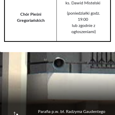
ks. Dawid Mistelski
(poniedziałki godz.
Chór Pieśni
19:00
Gregoriańskich
lub zgodnie z
ogłoszeniami)
Parafia p.w. bł. Radzyma Gaudentego