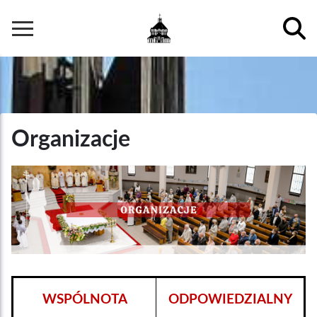
Przejdź
do
Główna
treści
nawigacja
Organizacje
WSPÓLNOTA
ODPOWIEDZIALNY