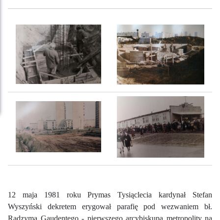
12 maja 1981 roku Prymas Tysiąclecia kardynał Stefan
Wyszyński dekretem erygował parafię pod wezwaniem bł.
Radzyma Gaudentego - pierwszego arcybiskupa metropolity na