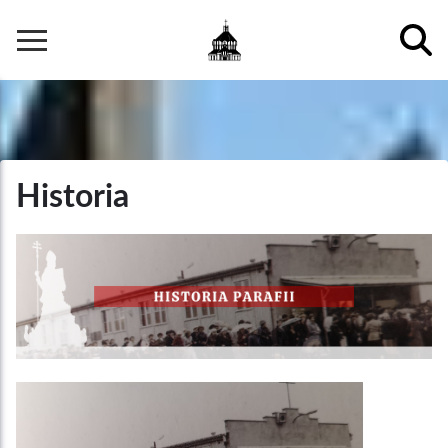
Przejdź
do
Główna
treści
nawigacja
Historia