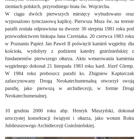
ziemiach polskich, przyrodniego brata św. Wojciecha.
W ciągu dwóch pierwszych miesięcy wybudowano oraz
wyposażono tymczasową kaplicę. Pierwsza Msza św. na terenie
parafii została odprawiona na dworze 30 sierpnia 1981 roku pod
przewodnictwem biskupa Jana Czerniaka. 20 czerwca 1983 roku
w Poznaniu Papież Jan Paweł II poświęcił kamień węgielny dla
kościoła, wydobyty z podziemi katedry gnieźnieńskiej z
fundamentów pierwszego ołtarza. Aktu wmurowania kamienia
węgielnego dokonał 21 listopada 1983 roku kard. Józef Glemp.
W 1984 roku proboszcz parafii ks. Zbigniew Kapturczak
zafascynowany Drogą Neokatechumenalną otworzył swoją
parafię, jako pierwszą w archidiecezji, w formie Drogi
Neokatechumenalnej.
10 grudnia 2000 roku abp. Henryk Muszyński, dokonał
uroczystej konsekracji świątyni i ołtarza, jako wotum Roku
Jubileuszowego Archidiecezji Gnieźnieńskiej.