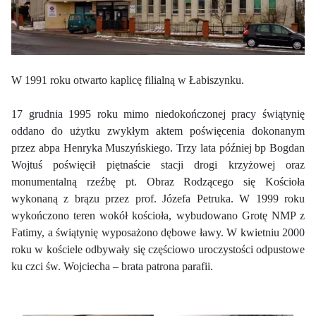
W 1991 roku otwarto kaplicę filialną w Łabiszynku.
17 grudnia 1995 roku mimo niedokończonej pracy świątynię
oddano do użytku zwykłym aktem poświęcenia dokonanym
przez abpa Henryka Muszyńskiego. Trzy lata później bp Bogdan
Wojtuś poświęcił piętnaście stacji drogi krzyżowej oraz
monumentalną rzeźbę pt. Obraz Rodzącego się Kościoła
wykonaną z brązu przez prof. Józefa Petruka. W 1999 roku
wykończono teren wokół kościoła, wybudowano Grotę NMP z
Fatimy, a świątynię wyposażono dębowe ławy. W kwietniu 2000
roku w kościele odbywały się częściowo uroczystości odpustowe
ku czci św. Wojciecha – brata patrona parafii.