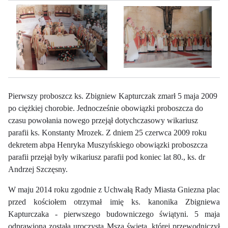
Pierwszy proboszcz ks. Zbigniew Kapturczak zmarł 5 maja 2009
po ciężkiej chorobie. Jednocześnie obowiązki proboszcza do
czasu powołania nowego przejął dotychczasowy wikariusz
parafii ks. Konstanty Mrozek. Z dniem 25 czerwca 2009 roku
dekretem abpa Henryka Muszyńskiego obowiązki proboszcza
parafii przejął były wikariusz parafii pod koniec lat 80., ks. dr
Andrzej Szczęsny.
W maju 2014 roku zgodnie z Uchwałą Rady Miasta Gniezna plac
przed kościołem otrzymał imię ks. kanonika Zbigniewa
Kapturczaka - pierwszego budowniczego świątyni. 5 maja
odprawiona została uroczysta Msza święta, której przewodniczył