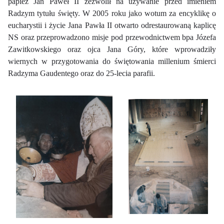
papież Jan Paweł II zezwolił na używanie przed imieniem
Radzym tytułu święty. W 2005 roku jako wotum za encyklikę o
eucharystii i życie Jana Pawła II otwarto odrestaurowaną kaplicę
NS oraz przeprowadzono misje pod przewodnictwem bpa Józefa
Zawitkowskiego oraz ojca Jana Góry, które wprowadziły
wiernych w przygotowania do świętowania millenium śmierci
Radzyma Gaudentego oraz do 25-lecia parafii.