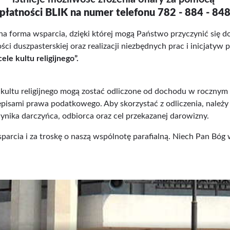
płatności BLIK na numer telefonu 782 - 884 - 84
na forma wsparcia, dzięki której mogą Państwo przyczynić się do
ści duszpasterskiej oraz realizacji niezbędnych prac i inicjatyw 
le kultu religijnego”.
 kultu religijnego mogą zostać odliczone od dochodu w roczny
episami prawa podatkowego. Aby skorzystać z odliczenia, należ
ynika darczyńca, odbiorca oraz cel przekazanej darowizny.
parcia i za troskę o naszą wspólnotę parafialną. Niech Pan Bó