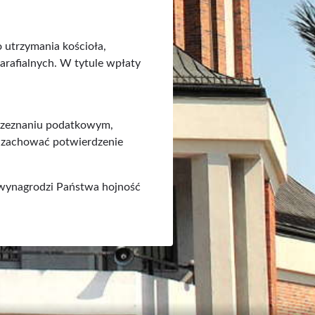
8
 utrzymania kościoła,
parafialnych. W tytule wpłaty
m zeznaniu podatkowym,
y zachować potwierdzenie
g wynagrodzi Państwa hojność