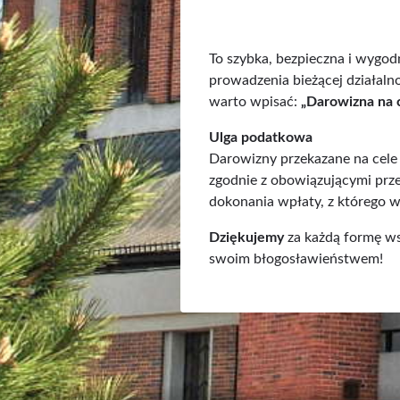
To szybka, bezpieczna i wygod
prowadzenia bieżącej działalno
warto wpisać:
„Darowizna na ce
Ulga podatkowa
Darowizny przekazane na cele
zgodnie z obowiązującymi prz
dokonania wpłaty, z którego w
Dziękujemy
za każdą formę ws
swoim błogosławieństwem!