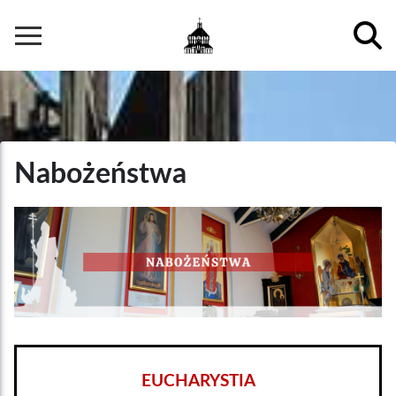
Przejdź
do
Główna
treści
nawigacja
Nabożeństwa
EUCHARYSTIA