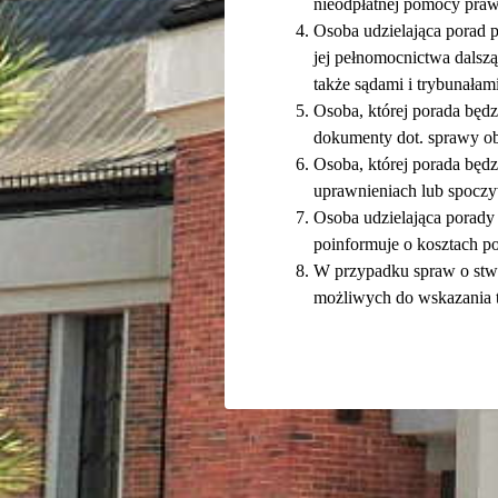
nieodpłatnej pomocy praw
Osoba udzielająca porad 
jej pełnomocnictwa dalszą
także sądami i trybunałami
Osoba, której porada będz
dokumenty dot. sprawy obj
Osoba, której porada będz
uprawnieniach lub spoczy
Osoba udzielająca porady
poinformuje o kosztach p
W przypadku spraw o stwi
możliwych do wskazania t