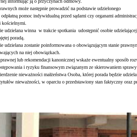
nej informując ją o przyczynach odmowy.
prawnych może następnie prowadzić na podstawie udzielonego 
 odpłatną pomoc indywidualną przed sądami czy organami administracji
 kościelnymi. 
ie udzielana winna  w trakcie spotkania  udostępnić osobie udzielające
ętej poradą.
ie udzielana zostanie poinformowana o obowiązującym stanie prawnym 
wających na niej obowiązkach. 
 prawnej lub rekomendacji kanonicznej wskaże ewentualny sposób rozw
ostępowania i ryzyku finansowym związanym ze skierowaniem sprawy
erdzenie nieważności małżeństwa Osoba, której porada będzie udziela
ytułów nieważności, w oparciu o przedstawiony stan faktyczny oraz p