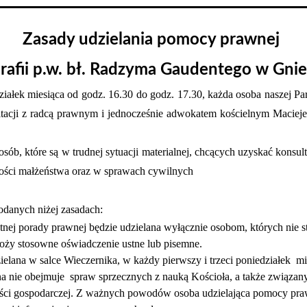
Zasady udzielania pomocy prawnej 
rafii p.w. bł. Radzyma Gaudentego w Gnie
iałek miesiąca od godz. 16.30 do godz. 17.30, każda osoba naszej Par
tacji z radcą prawnym i jednocześnie adwokatem kościelnym Maciejem
osób, które są w trudnej sytuacji materialnej, chcących uzyskać konsu
ości małżeństwa oraz w sprawach cywilnych 
odanych niżej zasadach:
nej porady prawnej będzie udzielana wyłącznie osobom, których nie st
oży stosowne oświadczenie ustne lub pisemne.  
lana w salce Wieczernika, w każdy pierwszy i trzeci poniedziałek  m
 nie obejmuje  spraw sprzecznych z nauką Kościoła, a także związan
ści gospodarczej. Z ważnych powodów osoba udzielająca pomocy pra