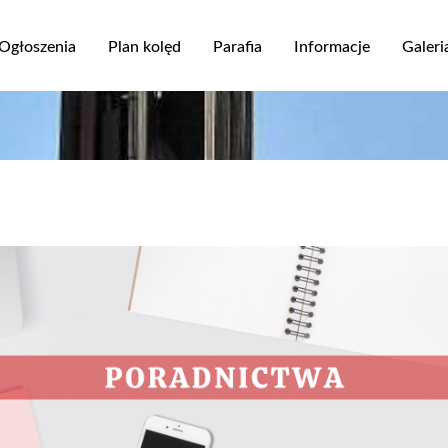
Przejdź
do
Ogłoszenia
Plan kolęd
Parafia
Informacje
Galeri
treści
ja