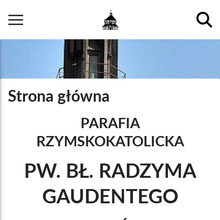
Przejdź
do
Główna
treści
nawigacja
Strona główna
PARAFIA
RZYMSKOKATOLICKA
PW. BŁ. RADZYMA
GAUDENTEGO