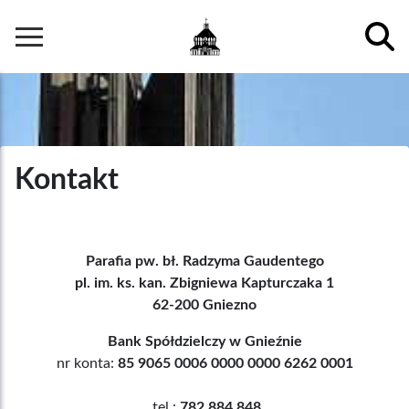
Przejdź
do
Główna
treści
nawigacja
Kontakt
Parafia pw. bł. Radzyma Gaudentego
pl. im. ks. kan. Zbigniewa Kapturczaka 1
62-200 Gniezno
Bank Spółdzielczy w Gnieźnie
nr konta:
85 9065 0006 0000 0000 6262 0001
tel.:
782 884 848