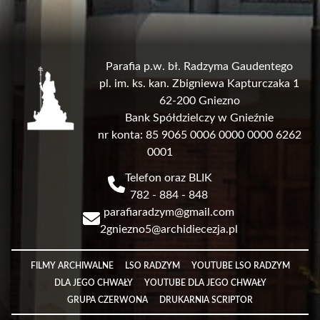
Parafia p.w. bł. Radzyma Gaudentego
pl. im. ks. kan. Zbigniewa Kapturczaka 1
62-200 Gniezno
Bank Spółdzielczy w Gnieźnie
nr konta: 85 9065 0006 0000 0000 6262
0001
Telefon oraz BLIK
782 - 884 - 848
parafiaradzym@gmail.com
2gniezno5@archidiecezja.pl
Link
FILMY ARCHIWALNE
LSO RADZYM
YOUTUBE LSO RADZYM
DLA JEGO CHWAŁY
YOUTUBE DLA JEGO CHWAŁY
GRUPA CZERWONA
DRUKARNIA SCRIPTOR