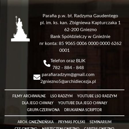
Parafia p.w. bł. Radzyma Gaudentego
pl. im. ks. kan. Zbigniewa Kapturczaka 1
62-200 Gniezno
Bank Spółdzielczy w Gnieźnie
nr konta: 85 9065 0006 0000 0000 6262
0001
Telefon oraz BLIK
782 - 884 - 848
parafiaradzym@gmail.com
2gniezno5@archidiecezja.pl
Link
FILMY ARCHIWALNE
LSO RADZYM
YOUTUBE LSO RADZYM
DLA JEGO CHWAŁY
YOUTUBE DLA JEGO CHWAŁY
GRUPA CZERWONA
DRUKARNIA SCRIPTOR
Link
ARCH. GNIEŹNIEŃSKA
PRYMAS POLSKI
SEMINARIUM