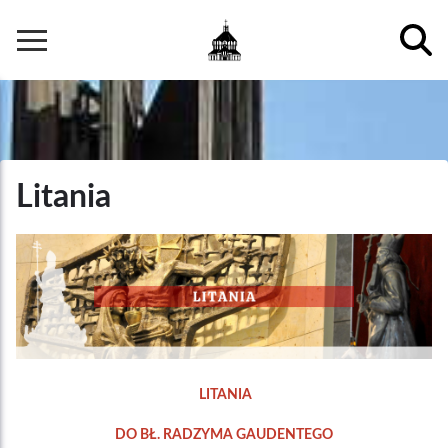
Przejdź
do
Główna
treści
nawigacja
Litania
LITANIA
DO BŁ. RADZYMA GAUDENTEGO