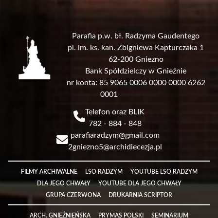
Parafia p.w. bł. Radzyma Gaudentego
pl. im. ks. kan. Zbigniewa Kapturczaka 1
62-200 Gniezno
Bank Spółdzielczy w Gnieźnie
nr konta: 85 9065 0006 0000 0000 6262
0001
Telefon oraz BLIK
782 - 884 - 848
parafiaradzym@gmail.com
2gniezno5@archidiecezja.pl
Link
FILMY ARCHIWALNE
LSO RADZYM
YOUTUBE LSO RADZYM
DLA JEGO CHWAŁY
YOUTUBE DLA JEGO CHWAŁY
GRUPA CZERWONA
DRUKARNIA SCRIPTOR
Link
ARCH. GNIEŹNIEŃSKA
PRYMAS POLSKI
SEMINARIUM