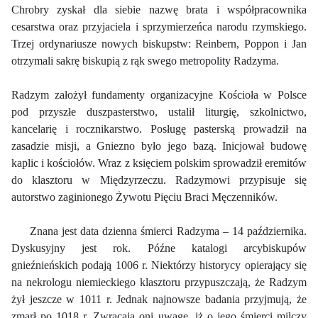
Chrobry zyskał dla siebie nazwę brata i współpracownika
cesarstwa oraz przyjaciela i sprzymierzeńca narodu rzymskiego.
Trzej ordynariusze nowych biskupstw: Reinbern, Poppon i Jan
otrzymali sakrę biskupią z rąk swego metropolity Radzyma.
Radzym założył fundamenty organizacyjne Kościoła w Polsce
pod przyszłe duszpasterstwo, ustalił liturgię, szkolnictwo,
kancelarię i rocznikarstwo. Posługę pasterską prowadził na
zasadzie misji, a Gniezno było jego bazą. Inicjował budowę
kaplic i kościołów. Wraz z księciem polskim sprowadził eremitów
do klasztoru w Międzyrzeczu. Radzymowi przypisuje się
autorstwo zaginionego Żywotu Pięciu Braci Męczenników.
Znana jest data dzienna śmierci Radzyma – 14 października.
Dyskusyjny jest rok. Późne katalogi arcybiskupów
gnieźnieńskich podają 1006 r. Niektórzy historycy opierający się
na nekrologu niemieckiego klasztoru przypuszczają, że Radzym
żył jeszcze w 1011 r. Jednak najnowsze badania przyjmują, że
zmarł po 1018 r. Zwracają oni uwagę, iż o jego śmierci milczy