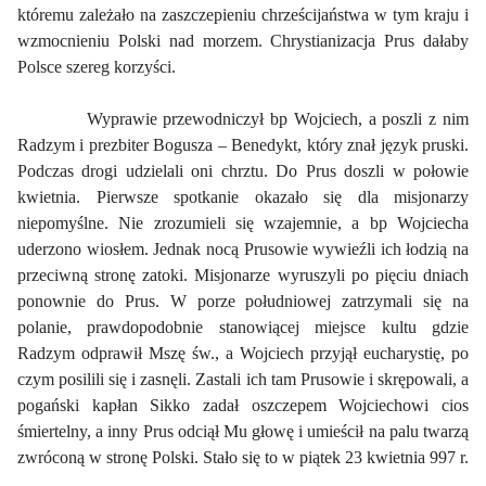
któremu zależało na zaszczepieniu chrześcijaństwa w tym kraju i
wzmocnieniu Polski nad morzem. Chrystianizacja Prus dałaby
Polsce szereg korzyści.
Wyprawie przewodniczył bp Wojciech, a poszli z nim
Radzym i prezbiter Bogusza – Benedykt, który znał język pruski.
Podczas drogi udzielali oni chrztu. Do Prus doszli w połowie
kwietnia. Pierwsze spotkanie okazało się dla misjonarzy
niepomyślne. Nie zrozumieli się wzajemnie, a bp Wojciecha
uderzono wiosłem. Jednak nocą Prusowie wywieźli ich łodzią na
przeciwną stronę zatoki. Misjonarze wyruszyli po pięciu dniach
ponownie do Prus. W porze południowej zatrzymali się na
polanie, prawdopodobnie stanowiącej miejsce kultu gdzie
Radzym odprawił Mszę św., a Wojciech przyjął eucharystię, po
czym posilili się i zasnęli. Zastali ich tam Prusowie i skrępowali, a
pogański kapłan Sikko zadał oszczepem Wojciechowi cios
śmiertelny, a inny Prus odciął Mu głowę i umieścił na palu twarzą
zwróconą w stronę Polski. Stało się to w piątek 23 kwietnia 997 r.