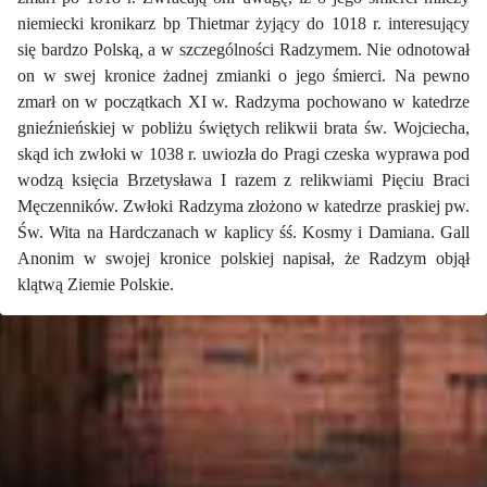
niemiecki kronikarz bp Thietmar żyjący do 1018 r. interesujący
się bardzo Polską, a w szczególności Radzymem. Nie odnotował
on w swej kronice żadnej zmianki o jego śmierci. Na pewno
zmarł on w początkach XI w. Radzyma pochowano w katedrze
gnieźnieńskiej w pobliżu świętych relikwii brata św. Wojciecha,
skąd ich zwłoki w 1038 r. uwiozła do Pragi czeska wyprawa pod
wodzą księcia Brzetysława I razem z relikwiami Pięciu Braci
Męczenników. Zwłoki Radzyma złożono w katedrze praskiej pw.
Św. Wita na Hardczanach w kaplicy śś. Kosmy i Damiana. Gall
Anonim w swojej kronice polskiej napisał, że Radzym objął
klątwą Ziemie Polskie.