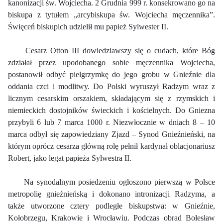
kanonizacji św. Wojciecha. 2 Grudnia 999 r. konsekrowano go na
biskupa z tytułem „arcybiskupa św. Wojciecha męczennika”.
Święceń biskupich udzielił mu papież Sylwester II.
Cesarz Otton III dowiedziawszy się o cudach, które Bóg
zdziałał przez upodobanego sobie męczennika Wojciecha,
postanowił odbyć pielgrzymkę do jego grobu w Gnieźnie dla
oddania czci i modlitwy. Do Polski wyruszył Radzym wraz z
licznym cesarskim orszakiem, składającym się z rzymskich i
niemieckich dostojników świeckich i kościelnych. Do Gniezna
przybyli 6 lub 7 marca 1000 r. Niezwłocznie w dniach 8 – 10
marca odbył się zapowiedziany Zjazd – Synod Gnieźnieński, na
którym oprócz cesarza główną rolę pełnił kardynał oblacjonariusz
Robert, jako legat papieża Sylwestra II.
Na synodalnym posiedzeniu ogłoszono pierwszą w Polsce
metropolię gnieźnieńską i dokonano intronizacji Radzyma, a
także utworzone cztery podległe biskupstwa: w Gnieźnie,
Kołobrzegu, Krakowie i Wrocławiu. Podczas obrad Bolesław