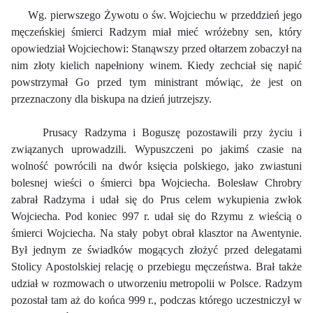
Wg. pierwszego Żywotu o św. Wojciechu w przeddzień jego
męczeńskiej śmierci Radzym miał mieć wróżebny sen, który
opowiedział Wojciechowi: Stanąwszy przed ołtarzem zobaczył na
nim złoty kielich napełniony winem. Kiedy zechciał się napić
powstrzymał Go przed tym ministrant mówiąc, że jest on
przeznaczony dla biskupa na dzień jutrzejszy.
Prusacy Radzyma i Boguszę pozostawili przy życiu i
związanych uprowadzili. Wypuszczeni po jakimś czasie na
wolność powrócili na dwór księcia polskiego, jako zwiastuni
bolesnej wieści o śmierci bpa Wojciecha. Bolesław Chrobry
zabrał Radzyma i udał się do Prus celem wykupienia zwłok
Wojciecha. Pod koniec 997 r. udał się do Rzymu z wieścią o
śmierci Wojciecha. Na stały pobyt obrał klasztor na Awentynie.
Był jednym ze świadków mogących złożyć przed delegatami
Stolicy Apostolskiej relację o przebiegu męczeństwa. Brał także
udział w rozmowach o utworzeniu metropolii w Polsce. Radzym
pozostał tam aż do końca 999 r., podczas którego uczestniczył w