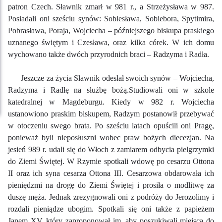
patron Czech. Sławnik zmarł w 981 r., a Strzeżysława w 987.
Posiadali oni sześciu synów: Sobiesława, Sobiebora, Spytimira,
Pobrasława, Poraja, Wojciecha – późniejszego biskupa praskiego
uznanego świętym i Czesława, oraz kilka córek. W ich domu
wychowano także dwóch przyrodnich braci – Radzyma i Radła.
Jeszcze za życia Sławnik odesłał swoich synów – Wojciecha,
Radzyma i Radłę na służbę bożą.Studiowali oni w szkole
katedralnej w Magdeburgu. Kiedy w 982 r. Wojciecha
ustanowiono praskim biskupem, Radzym postanowił przebywać
w otoczeniu swego brata. Po sześciu latach opuścili oni Pragę,
ponieważ byli nieposłuszni wobec praw bożych diecezjan. Na
jesień 989 r. udali się do Włoch z zamiarem odbycia pielgrzymki
do Ziemi Świętej. W Rzymie spotkali wdowę po cesarzu Ottona
II oraz ich syna cesarza Ottona III. Cesarzowa obdarowała ich
pieniędzmi na drogę do Ziemi Świętej i prosiła o modlitwę za
duszę męża. Jednak zrezygnowali oni z podróży do Jerozolimy i
rozdali pieniądze ubogim. Spotkali się oni także z papieżem
Janem XV, który zaproponował im, aby poszukiwali miejsca do