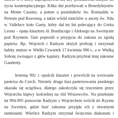
życia kontemplacyjnego. Kilka dni przebywali u Benedyktynów
na Monte Cassino, a potem u pustelników św. Romualda w
Pereum pod Rawenną, a także wśród mnichów u ascety św. Nila
w Valleluce koło Gaety, który dał im list polecający do Greka
Leona – opata klasztoru śś. Bonifacego i Aleksego na Awentynie
pod Rzymem. Tam poprosili o przyjęcia do zakonu za zgodą
papieża. Bp. Wojciech i Radzym złożyli profesję i otrzymali
habity mnisze w Wielki Czwartek 17 kwietnia 990 r., a w Wielką
Sobotę zwisające z głów kaptury. Radzym przybrał imię zakonne
Gaudenty.
Jesienią 992 r. opuścili klasztor i powrócili na wezwanie
pasterza do Czech. Niestety druga faza pasterzowania praskiego
okazała się uciążliwa, dlatego zakończyła się rzuceniem przez
Wojciecha klątwy kościelnej na ród Wrszowców. Na przełomie
lat 994-995 ponownie Radzym z Wojciechem wrócili do Rzymu
na Awentyn, gdzie brać zakonna przyjęła ich z otwartymi
ramionami. Wkrótce Radzym otrzymał święcenia diakonatu i