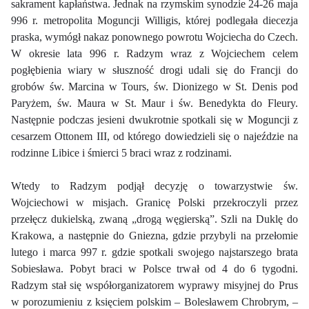
sakrament kapłaństwa. Jednak na rzymskim synodzie 24-26 maja
996 r. metropolita Moguncji Willigis, której podlegała diecezja
praska, wymógł nakaz ponownego powrotu Wojciecha do Czech.
W okresie lata 996 r. Radzym wraz z Wojciechem celem
pogłębienia wiary w słuszność drogi udali się do Francji do
grobów św. Marcina w Tours, św. Dionizego w St. Denis pod
Paryżem, św. Maura w St. Maur i św. Benedykta do Fleury.
Następnie podczas jesieni dwukrotnie spotkali się w Moguncji z
cesarzem Ottonem III, od którego dowiedzieli się o najeździe na
rodzinne Libice i śmierci 5 braci wraz z rodzinami.
Wtedy to Radzym podjął decyzję o towarzystwie św.
Wojciechowi w misjach. Granicę Polski przekroczyli przez
przełęcz dukielską, zwaną „drogą węgierską”. Szli na Duklę do
Krakowa, a następnie do Gniezna, gdzie przybyli na przełomie
lutego i marca 997 r. gdzie spotkali swojego najstarszego brata
Sobiesława. Pobyt braci w Polsce trwał od 4 do 6 tygodni.
Radzym stał się współorganizatorem wyprawy misyjnej do Prus
w porozumieniu z księciem polskim – Bolesławem Chrobrym, –