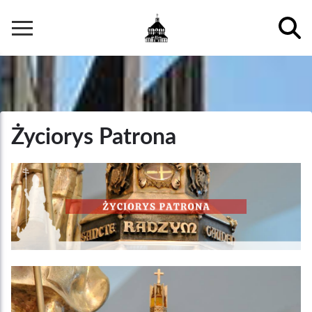
Przejdź
do
Główna
treści
nawigacja
Życiorys Patrona