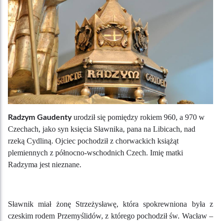
urodził się pomiędzy rokiem 960, a 970 w
Radzym Gaudenty
Czechach, jako syn księcia Sławnika, pana na Libicach, nad
rzeką Cydliną. Ojciec pochodził z chorwackich książąt
plemiennych z północno-wschodnich Czech. Imię matki
Radzyma jest nieznane.
Sławnik miał żonę Strzeżysławę, która spokrewniona była z
czeskim rodem Przemyślidów, z którego pochodził św. Wacław –