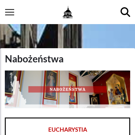
Przejdź
do
Główna
treści
nawigacja
Nabożeństwa
EUCHARYSTIA