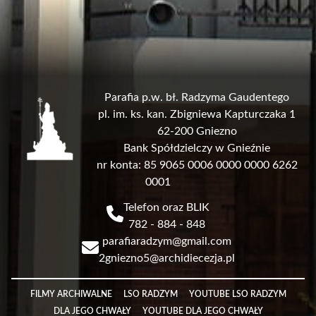
Parafia p.w. bł. Radzyma Gaudentego
pl. im. ks. kan. Zbigniewa Kapturczaka 1
62-200 Gniezno
Bank Spółdzielczy w Gnieźnie
nr konta: 85 9065 0006 0000 0000 6262
0001
Telefon oraz BLIK
782 - 884 - 848
parafiaradzym@gmail.com
2gniezno5@archidiecezja.pl
Link
FILMY ARCHIWALNE
LSO RADZYM
YOUTUBE LSO RADZYM
DLA JEGO CHWAŁY
YOUTUBE DLA JEGO CHWAŁY