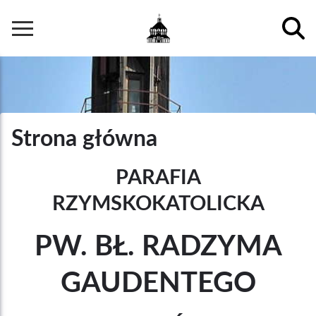
Przejdź
do
Główna
treści
nawigacja
Strona główna
PARAFIA
RZYMSKOKATOLICKA
PW. BŁ. RADZYMA
GAUDENTEGO