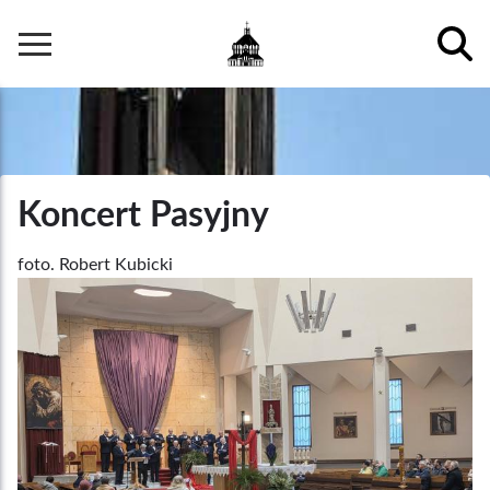
Przejdź
do
Główna
treści
nawigacja
Koncert Pasyjny
Podpis
foto. Robert Kubicki
/
Zdjęcia
Autor