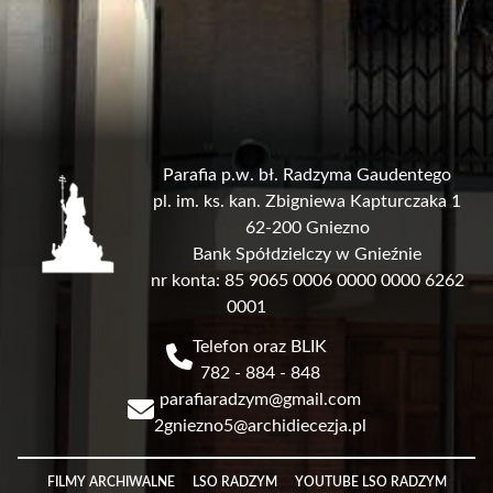
Parafia p.w. bł. Radzyma Gaudentego
pl. im. ks. kan. Zbigniewa Kapturczaka 1
62-200 Gniezno
Bank Spółdzielczy w Gnieźnie
nr konta: 85 9065 0006 0000 0000 6262
0001
Telefon oraz BLIK
782 - 884 - 848
parafiaradzym@gmail.com
2gniezno5@archidiecezja.pl
Link
FILMY ARCHIWALNE
LSO RADZYM
YOUTUBE LSO RADZYM