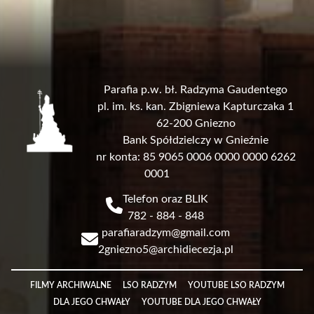
Parafia p.w. bł. Radzyma Gaudentego
pl. im. ks. kan. Zbigniewa Kapturczaka 1
62-200 Gniezno
Bank Spółdzielczy w Gnieźnie
nr konta: 85 9065 0006 0000 0000 6262
0001
Telefon oraz BLIK
782 - 884 - 848
parafiaradzym@gmail.com
2gniezno5@archidiecezja.pl
Link
FILMY ARCHIWALNE
LSO RADZYM
YOUTUBE LSO RADZYM
DLA JEGO CHWAŁY
YOUTUBE DLA JEGO CHWAŁY