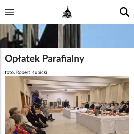
Przejdź
do
Główna
treści
nawigacja
Opłatek Parafialny
Podpis
foto. Robert Kubicki
/
Zdjęcia
Autor