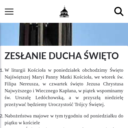
Przejdź
do
Główna
treści
nawigacja
ZESŁANIE DUCHA ŚWIĘTO
W liturgii Kościoła w poniedziałek obchodzimy Święto
Najświętszej Maryi Panny Matki Kościoła, we wtorek św.
Filipa Nereusza, w czwartek święto Jezusa Chrystusa
Najwyższego i Wiecznego Kapłana, w piątek wspominamy
św. Urszulę Ledóchowską, a w przyszłą niedzielę
przeżywać będziemy Uroczystość Trójcy Świętej.
Nabożeństwa majowe w tym tygodniu od poniedziałku do
piątku w kościele