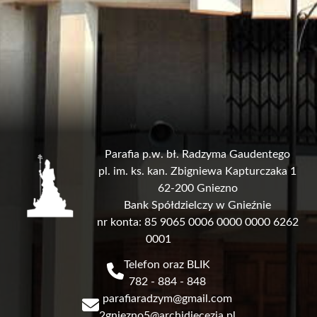
Parafia p.w. bł. Radzyma Gaudentego
pl. im. ks. kan. Zbigniewa Kapturczaka 1
62-200 Gniezno
Bank Spółdzielczy w Gnieźnie
nr konta: 85 9065 0006 0000 0000 6262
0001
Telefon oraz BLIK
782 - 884 - 848
parafiaradzym@gmail.com
2gniezno5@archidiecezja.pl