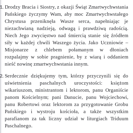
Drodzy Bracia i Siostry, z okazji Świąt Zmartwychwstania
Pańskiego życzymy Wam, aby moc Zmartwychwstałego
Chrystusa przeniknęła Wasze serca, napełniając je
niezachwianą nadzieją, odwagą i prawdziwą radością.
Niech Jego zwycięstwo nad śmiercią stanie się źródłem
siły w każdej chwili Waszego życia. Jako Uczniowie –
Misjonarze z chlebem połamanym w dłoniach
rozpalajmy w sobie pragnienie, by z wiarą i oddaniem
nieść nowinę zmartwychwstania innym.
Serdecznie dziękujemy tym, którzy przyczynili się do
uświetnienia paschalnych uroczystości: księżom
wikariuszom, ministrantom i lektorom, panu Organiście
panom Kościelnym; pani Danucie, panu Wojciechowi,
panu Robertowi oraz lektorom za przygotowanie Grobu
Pańskiego i wystroju kościoła, a także wszystkim
parafianom za tak liczny udział w liturgiach Triduum
Paschalnego.