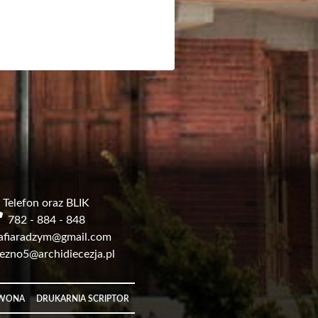
Telefon oraz BLIK
782 - 884 - 848
afiaradzym@gmail.com
ezno5@archidiecezja.pl
RWONA
DRUKARNIA SCRIPTOR