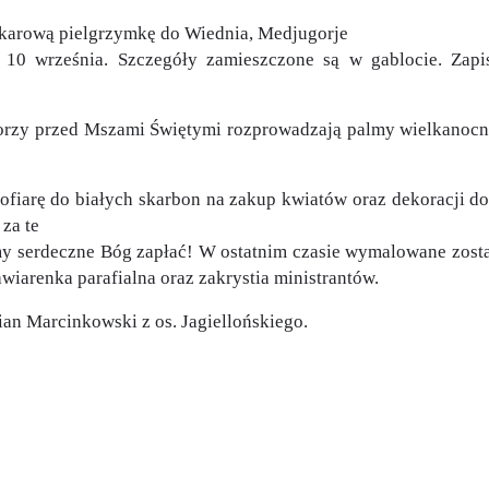
okarową pielgrzymkę do Wiednia, Medjugorje
10 września. Szczegóły zamieszczone są w gablocie. Zapis
ektorzy przed Mszami Świętymi rozprowadzają palmy wielkano
 ofiarę do białych skarbon na zakup kwiatów oraz dekoracji d
 za te
my serdeczne Bóg zapłać! W ostatnim czasie wymalowane został
wiarenka parafialna oraz zakrystia ministrantów.
an Marcinkowski z os. Jagiellońskiego.