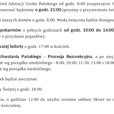
ień Adoracji Grobu Pańskiego od godz. 8:00 (rozpoczęcie J
sprawować będziemy
(prosimy o przyniesienie świ
o godz. 21:00
 naszych domów o godz. 8:00. Woda święcona będzie dostępna
o pełnych godzinach
 pokarmów
od godz. 10:00 do 16:00
 o przysłanie pojazdów).
o godz. 17:00 w kościele.
szej Soboty
–
, a po nie
chwstania Pańskiego
Procesja Rezurekcyjna
e wg porządku niedzielnego - 8:00, 10:00, 11:30, 13:00 i 18:
ż wg porządku niedzielnego.
tek będzie nieczynne.
 Świętej o godz. 18:00.
nia, o godzinie 12:00 do użytku zostanie oddany Skwer na 
m kościołem,