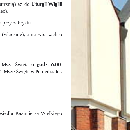
utrznią) aż do
Liturgii Wigilii
ec).
 przy zakrystii.
(włącznie), a na wioskach o
j Msza Święta
.
o godz. 6:00
00. Msze Święte w Poniedziałek
osiedlu Kazimierza Wielkiego