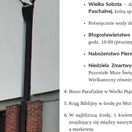
– dz
Wielka Sobota
, którą 
Paschalnej
Poświęcenie wody do
Błogosławieństwo
godz. 10:00 (prosimy
Nabożeństwo Pierw
Niedziela Zmartwy
Pozostałe Msze Święt
Wielkanocny równie
Biuro Parafialne w Wielki Pią
Krąg Biblijny w środę po Mszy
W najbliższą środę, 1 kwiet
znajdujący się między naszy
a marketem.