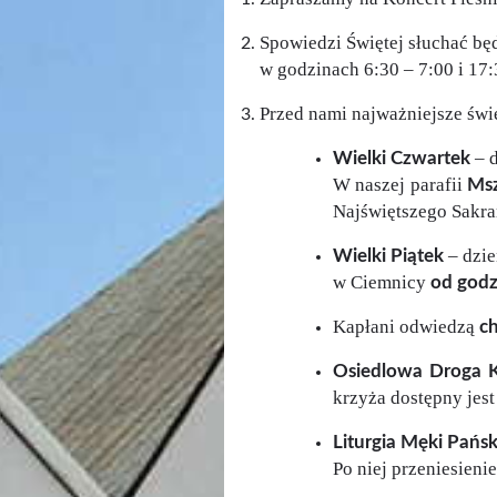
Spowiedzi Świętej słuchać bę
w godzinach 6:30 – 7:00 i 17:
Przed nami najważniejsze świ
– d
Wielki Czwartek
W naszej parafii
Msz
Najświętszego Sakr
– dzie
Wielki Piątek
w Ciemnicy
od godz
Kapłani odwiedzą
c
Osiedlowa Droga 
krzyża dostępny jest
Liturgia Męki Pańsk
Po niej przeniesien