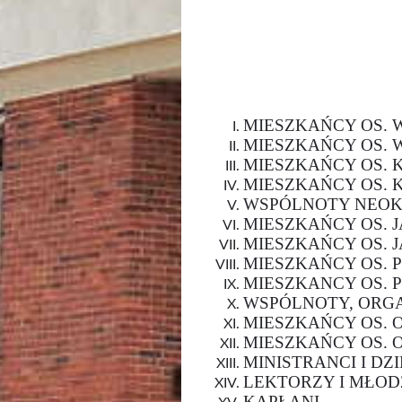
MIESZKAŃCY OS. WŁ.
MIESZKAŃCY OS. WŁ
MIESZKAŃCY OS. KAZ
MIESZKAŃCY OS. KAZ
WSPÓLNOTY NEO
MIESZKAŃCY OS. JA
MIESZKAŃCY OS. JA
MIESZKAŃCY OS. PI
MIESZKANCY OS. PI
WSPÓLNOTY, ORGA
MIESZKAŃCY OS. ORŁ
MIESZKAŃCY OS. OR
MINISTRANCI I DZI
LEKTORZY I MŁOD
KAPŁANI