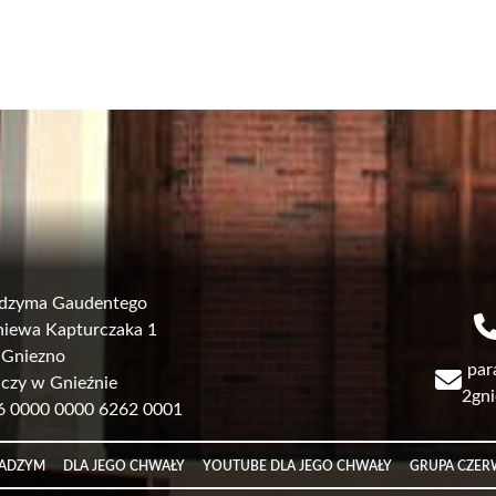
Radzyma Gaudentego
igniewa Kapturczaka 1
 Gniezno
par
lczy w Gnieźnie
2gni
06 0000 0000 6262 0001
RADZYM
DLA JEGO CHWAŁY
YOUTUBE DLA JEGO CHWAŁY
GRUPA CZE