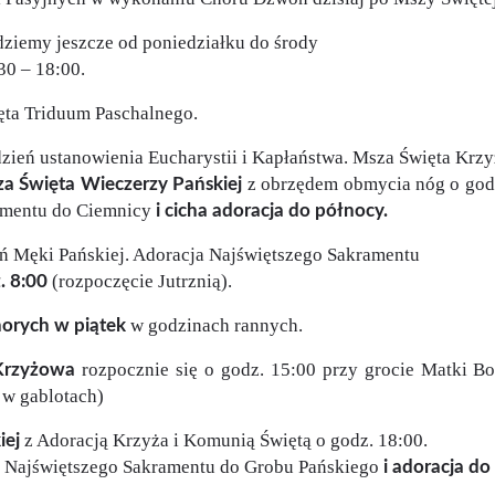
dziemy jeszcze od poniedziałku do środy
30 – 18:00.
ęta Triduum Paschalnego.
zień ustanowienia Eucharystii i Kapłaństwa. Msza Święta Krzy
z obrzędem obmycia nóg o godz.
a Święta Wieczerzy Pańskiej
amentu do Ciemnicy
i cicha adoracja do północy.
ń Męki Pańskiej. Adoracja Najświętszego Sakramentu
(rozpoczęcie Jutrznią).
. 8:00
w godzinach rannych.
horych w piątek
rozpocznie się o godz. 15:00 przy grocie Matki Boż
Krzyżowa
 w gablotach)
z Adoracją Krzyża i Komunią Świętą o godz. 18:00.
iej
ie Najświętszego Sakramentu do Grobu Pańskiego
i adoracja do