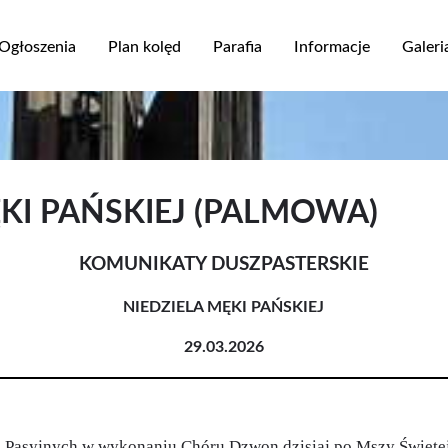
Przejdź
do
Ogłoszenia
Plan kolęd
Parafia
Informacje
Galeri
treści
ja
ĘKI PAŃSKIEJ (PALMOWA)
KOMUNIKATY DUSZPASTERSKIE
NIEDZIELA MĘKI PAŃSKIEJ
29.03.2026
i Pasyjnych w wykonaniu Chóru Dzwon dzisiaj po Mszy Świętej