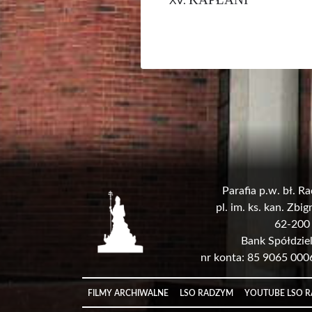
Parafia p.w. bł. 
pl. im. ks. kan. Zb
62-200
Bank Spółdzie
nr konta: 85 9065 00
Link
FILMY ARCHIWALNE
LSO RADZYM
YOUTUBE LSO 