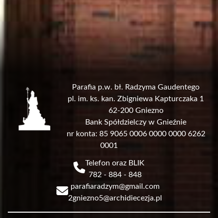
Parafia p.w. bł. Radzyma Gaudentego
pl. im. ks. kan. Zbigniewa Kapturczaka 1
62-200 Gniezno
Bank Spółdzielczy w Gnieźnie
nr konta: 85 9065 0006 0000 0000 6262
0001
Telefon oraz BLIK
782 - 884 - 848
parafiaradzym@gmail.com
2gniezno5@archidiecezja.pl